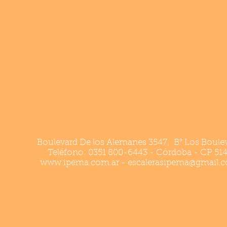
ar *
Todas las medidas *
Calidad y seg
Boulevard De los Alemanes 3547, B° Los Boule
Teléfono: 0351 800-6443 - Córdoba - CP 51
www.ipema.com.ar
-
escalerasipema@gmail.